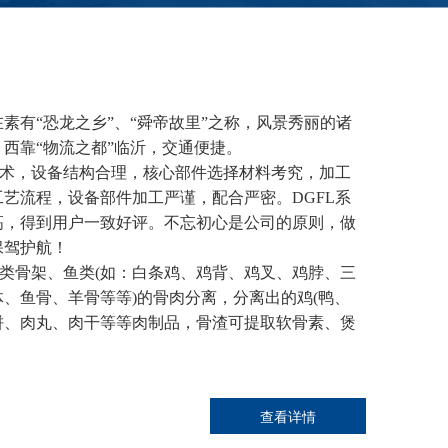
有“恐龙之乡”、“舜帝故里”之称，风景秀丽的诸
西靠“物流之都”临沂，交通便捷。
术，设备结构合理，核心部件选择材料考究，加工
艺流程，设备部件加工严谨，配合严密。DGFL系
高，得到用户一致好评。不忘初心是公司的原则，做
保驾护航！
类骨架、鱼类(如：白条鸡、鸡背、鸡叉、鸡脖、三
、鱼骨、羊骨等等)的骨肉分离，分离出的鸡(鸭、
饼、肉丸、肉干等等肉制品，骨渣可提取软骨素、煲
生存的理念，为广大客户提供优良服务，互惠互
查看详情