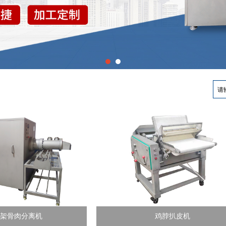
骨架骨肉分离机
鸡脖扒皮机